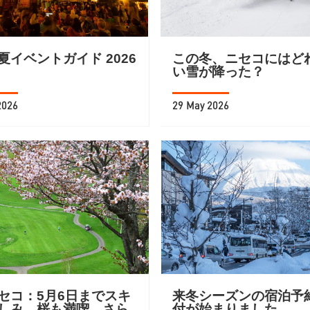
夏イベントガイド 2026
この冬、ニセコにはど
い雪が降った？
2026
29 May 2026
セコ：5月6日までスキ
来冬シーズンの宿泊予
しみ、桜も満喫、さら
付が始まりました