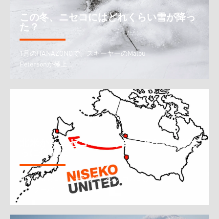
この冬、ニセコにはどれくらい雪が降っ
た？
1月のHANAZONOで、スキーヤーのMalou
Petersonが極上…
北米からニセコへ――今冬、アクセスがさ
らに便利に
2026年12月より、サンフランシスコおよび
バンクーバ…