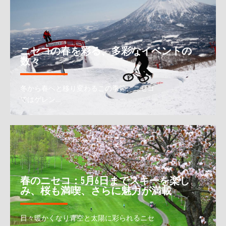
ニセコの春を彩る、多彩なイベントの
数々
冬から春へと移り変わるこの季節、ニセコ
ではゲレン…
春のニセコ：5月6日までスキーを楽し
み、桜も満喫、さらに魅力が満載
日々暖かくなり青空と太陽に彩られるニセ