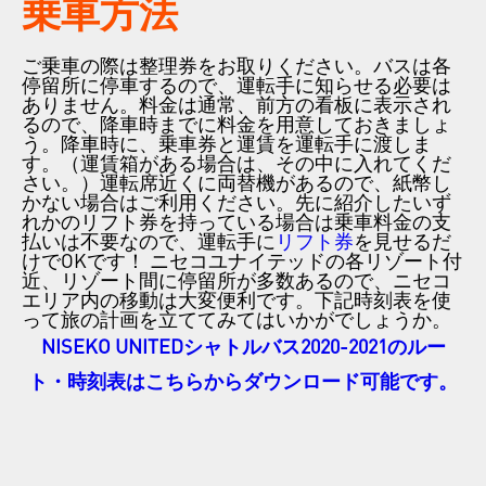
乗車方法
ご乗車の際は整理券をお取りください。バスは各
停留所に停車するので、運転手に知らせる必要は
ありません。料金は通常、前方の看板に表示され
るので、降車時までに料金を用意しておきましょ
う。降車時に、乗車券と運賃を運転手に渡しま
す。（運賃箱がある場合は、その中に入れてくだ
さい。）運転席近くに両替機があるので、紙幣し
かない場合はご利用ください。先に紹介したいず
れかのリフト券を持っている場合は乗車料金の支
払いは不要なので、運転手に
リフト券
を見せるだ
けでOKです！
ニセコユナイテッドの各リゾート付
近、リゾート間に停留所が多数あるので、ニセコ
エリア内の移動は大変便利です。下記時刻表を使
って旅の計画を立ててみてはいかがでしょうか。
NISEKO UNITEDシャトルバス2020-2021のルー
ト・時刻表はこちらからダウンロード可能です。