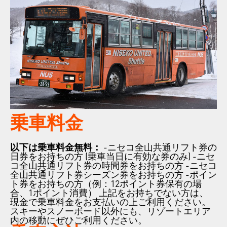
乗車料金
以下は乗車料金無料：
-ニセコ全山共通リフト券の
日券をお持ちの方 (乗車当日に有効な券のみ)
-ニセ
コ全山共通リフト券の時間券をお持ちの方
-ニセコ
全山共通リフト券シーズン券をお持ちの方
-ポイン
ト券をお持ちの方（例：12ポイント券保有の場
合、1ポイント消費）
上記をお持ちでない方は、
現金で乗車料金をお支払いの上ご利用ください。
スキーやスノーボード以外にも、リゾートエリア
内の移動にぜひご利用ください。