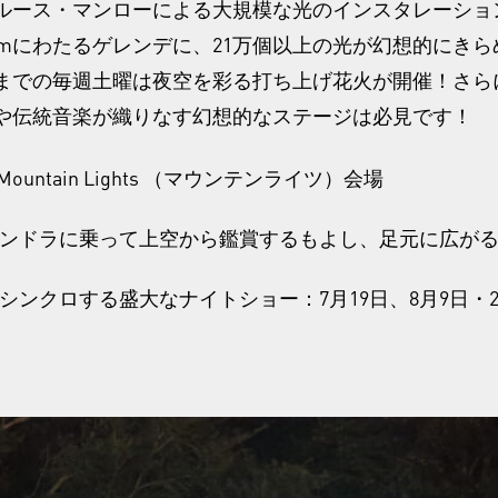
ルース・マンローによる大規模な光のインスタレーショ
.3kmにわたるゲレンデに、21万個以上の光が幻想的にき
1日までの毎週土曜は夜空を彩る打ち上げ花火が開催！さ
や伝統音楽が織りなす幻想的なステージは必見です！
untain Lights （マウンテンライツ）会場
ンドラに乗って上空から鑑賞するもよし、足元に広が
クロする盛大なナイトショー：7月19日、8月9日・23日